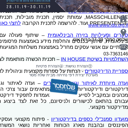
כניות המנטורינג החדשות
PRESENTENSE ועוד. להרשמה לתכנית הקרובה
לחצ/י כאן.
www.www.idu.org.il
סקרים ופעילויות בזירה הבינלאומית
– שיתוף פעולה עם א
שלמה המלך 37-39 קרית אונו
בינלאומית, שיתוף בכנסים והחלפת מידע באמצעות פרסומים
איכותיים עם אנשי עסקים מחו"ל באמצעות משלחות המגיעות
03-7363146
השתלמויות בשיטת IN HOUSE
– תכנית הכשרה מותאמת לצר
הצהרת נגישות
::
הצהרת פרטיות
ספריית הדירקטורים
- הנחות על ספרות מקצועית וניהולית לד
מערכת יצירת דפי נחיתה מבית שלח מסר
עדה מיוחדת לאיתור וגיוס דירקטורים
– ועדה לאיתור וגי
דירקטורים ודירקטוריות מקצועיים המתאימים עבור צרכי הדי
מכהנים ובמקביל לסייע למועמדים ומועמדות לתפקיד דירקטו
עבורם בהתאם לכישורים ולניסיונם, כל זאת לצד ביצוע
מדירקטור מקצועי.
מועדון סמנכ"לי כספים בדירקטוריון
- פיתוח מקצועי ועסקי 
הפיננסים ובהבנת מארג הכוחות ואחריות נושאי המשר