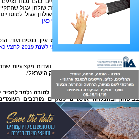
לאחרונה התקיימו שני דיונים מקצועיים בהם נכחו נציג
התקיים בנושא תגמול בכירים במסגרת שולחן עגול שהתקיים
האקדמיה והרגולטור והשני במסגרת שולחן עגול למוסדיים 
דירקטורים. למסקנות המפגשים
לחצ/י כאן
השתלמויות והכשרות
עריכת מגוון השתלמויות מקצועיות, ימי עיון, כנסים ועוד. ה
2019. ל
לצפייה בלו"ז הפעילויות השנתי לשנת 2019 לחצ/י כאן.
קידום תחומים ונושאים שונים
הפעלת מגוון פעילויות חדשות בניהן וועדות מקצועיות שתפ
הדירקטור והדירקטורית להובלת המשק הישראלי.
לצפייה בוועדות המקצועיות
לחצ/י כאן
במהלך השנה החדשה שתבוא עלינו לטובה נלמד להכיר יחדי
בביטחון ובהצלחה אתגרים עסקיים מורכבים העומדים ב
והפעילויות החדשות שנבנו עבורכם ניתן למצוא את:
שקת מועדון Middle Market וחברות משפחתיות
– לאמש ה
עם משרד RSM שיף הזנפרץ ושות' רו"ח. המועדון ה
Market ולהקים עבורן Innovation Hub שיספק להן ייעוץ ופתרונות מעשיים לצמיחה.