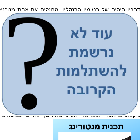
דבריו היפים של בנג'מין פרנקלין, מחזקים את אחת מטכני
שיתוף. לכן השנה החלטנו לשתף את חברי האיגוד ולשמו
שהתחלנו לקיים במסגרת פעילות הועדה המקצועית.
זו ההזדמנות נהדרת להודות תחילה לכל אחד ואחת מכם
בהתמקצעות כמפתח להצלחה בעבודת הדירקטוריון. על מנ
להיכנס לזירה המקצועית באתר ולהגיע לפעילויות במהלך השנ
ברצוננו להודות גם על הירתמותכם למלאכת השיתוף הן בין ח
במסגרת תכנית המנטורינג שרבים מכם שיתפו מניסיונם את הי
גם במהלך השנה החולפת הקפדנו לקדם מגוון פעילויות ו
שיתוף פעולה אקדמי
עריכת אירועים בשיתוף עם גופים אקדמיים, ביניהם הקתד
ל.ה.ב (1992) לימודי הכשרה בניהול של אוניברסיטת ת
מקצועיים אשר יופצו מדי חודש במידעון החודשי בנושאים
ובעולם.
שיתוף פעולה מול הרגולטור