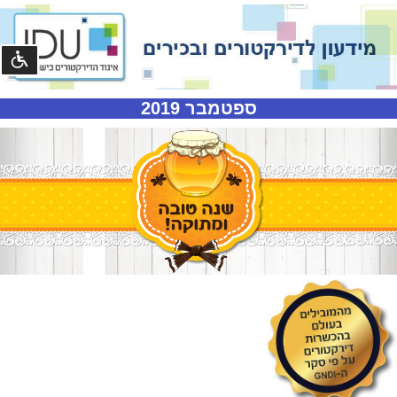
נגישו
ספטמבר 2019
©
קומסטא
פיתוח
מערכות