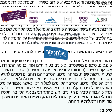
על כול המערכות והוא מתבצע ע"פ רוב בשאלון, תצפית סקירת מסמכי
03-7363146
או נכסים קריטיים.
לאחר שנבחרו מספר תהליכי ליבה או נכסים קרי
להתעמק, להשקיע משאבים במטרה לאתר את החולשות הפערים ה
התקיפה ע"י טיפול ליקויים.
בדיקה טכנולוגית זו לאיתור חולשות אפ
אחת הנקודות החשובות בהערכת הסיכון ובהמשך באופן בדיקת החוסן
(לרבות מניעת גישה ואבטחה פיזית) בהגעה אל הנכס הקריטי. שכן א
ארגון עם סידורי אבטחה פיזית , תהליכי מהימנות עובדים וכד' היכולת
הצהרת נגישות
::
הצהרת פרטיות
בתהליכים של סקר הסיכונים וכן גם בדיקת החדירות על ההנהלה להיו
מערכת יצירת דפי נחיתה מבית שלח מסר
ליכולת מימוש וכן מעקב סדור (עם יעדים מוגדרים) להטמעת התהליכ
שינוי גישה מהמושג שרשרת אספקה בסייבר למושג סייבר – בש
כמות הסיכונים אליהם חשופים הארגונים וכמובן הדירקטוריון וההנהלה 
פיננסים, סיכונים משפטיים, סיכונים בטיחותיים ועוד. בנוסף התחדד
אספקה בסייבר (המכוונת לתכלית או פגיעה מסוימת). סיכון זה מצריך
שיטות וגישות שונות. מאחר וסיכוני הסייבר הם רוחביים ויכולים להגי
הסייבר בהסתכלות רוחבית בכלל הסיכונים הקיימים ולכול אורכם. לשיט
דרכי הפעולה וסיכוני הסייבר הקיימים לכול אורכו. כאשר נעמוד על סיכ
האפשריות ליצירת תקלת בטיחות או פגיעה באמצעות הסייבר וכד'. ש
תהליכי עבודה סבירים הגיוניים וחשוב יותר תמצב את הסייבר ותקטין 
מנהלי הגנת הסייבר לבין המנהלים המקצועיים האחרים ומשכך ס
מדויקת וריאלית עוד יותר.
סיכום: