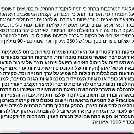
על אף המורכבות בתהליכי הניהול וקבלת ההחלטות בנושאים השוטפים 
הקצאת משאבים וטיוב שיטות העבודה יש להבטיח גם תהליכים ומנגנוני
בקרות אירוע אך גם בתביעה אפשרית שלאחריה(כדוגמת פוליסת ביטו
בעקבות תביעה היא בהפעלת כיסוי הביטוחי לאירוע סייבר בחברת טא
כרטיסי אשראי של הלקוחות גררה תביעות שהובילו בין היתר לפיטור המנ
לתשלום פיצויים בסך כולל של 250 מיליון דולר שמתוכם -
90 מיליון דולר כוסו ע"י חברת הביטוח.
פיקוח הדירקטוריון על היערכות ושמירת כשירות ביחס למשימות
אירוע סייבר יאפשר מוכנות טובה יותר. היערכות הדובר מבעוד מ
משמעותיות על ניהול האירוע בפועל ויימנע מצב של עיכוב הודעות
באירוע של יאהו (חקירות של הקונגרס ורשות ניירות ערך אמריקא
הודעות מבולבלות היכולות להשפיע על ערך המנייה וכד. סקירת 
באירוע כופר או סוגיות הצטיידות בטכנולוגיות הגנה בסייבר, ל
החלטות נכונות ביחס להיערכות סייבר ולמיצוי תקציב ייעודי נכון 
להנהלה שמעבר להמחשה והצגת המשמעויות יאפשרו גם התנסות
והלימה לדרישות היצרן, הספק ותהליך סדור המבטיח למידה ויישו
יש לזכור כי, המרחק בין אירוע שיוביל להשבתת הארגון יכול לה
העכבר או מקש במחשבו של הגורם העוין. מעורבות הדירקטוריון, 
בכדיי להפר איזון זה.