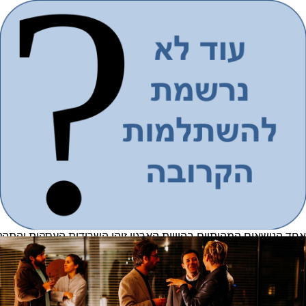
על סדר באופן שיצמצם באופן ניכר את סיכוני הסייבר ומשטחיי התקיפ
ביעדיי הארגון ומניעת פגיעה ברווחים.
בינואר 2020 חוותה חברת easyjet התקפת סייבר
התקפה זו הובילה גם להאשמות חמורות, ע"י הרשויות והלקוחות, לרשל
היא
ישירים ממשבר הקורונה).
האירוע זה, ממחיש היטב את נושא החבות
אחריות כוללת של הדירקטוריון להגנת מערכות המחשוב, ונקיטת 
אירועים אלו מחייבים שינוי גישה של הדירקטוריון והנהלת הארגון. בכלל
הסייבר על סדר היום. כול זאת במטרה לצמצם סיכונים ארגוניים במישור
בעקבות תקלת מחשב, אירוע סייבר או סייבר המתחזה לתקלה) וצמצום
הגם שקיימים לא מעט כלים שמטרתם לסייע ולתמוך את תהליכי ניהול סי
זה 4 גישות שיסייעו לדירקטוריון להתמודד ולכוון נכונה עם תהליך הגנת הסייבר בארגון.
שילוב הסייבר בתהליך מיפוי וסקר סיכונים והיערכות לשרידות 
אחד הנושאים המהותיים בהוויית הארגון זוהי השרידות העסקית והתהל
או השירות. כך, בנק הנותן שירותים 
מלונות וכד'.
מאחר ומרבית תהליכי הארגון הם ממוחשבים, קיים בהכ
ופנימיים) שיכולים להשבית ולפגוע בתהליך העסקי והישרדותו
. ב
המחשוב השבתתן (כדוגמת כופר), אופן ההמשכיות העסקית, יכולת התאו
קיים גם הכרח בבחינת הצורך ביתירות בציוד מחשוב (חומרתי ותוכנתי)