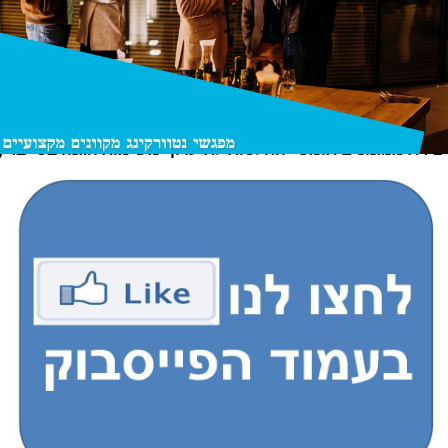
על ה- DOWNTIME ותהליך הפרודוקטיביות של הארגון. לדוגמ
מכונה ייחודית מחו"ל מחייבת הערכת הפסדים צפויים בזמן תקלה או 
ייצור ידני וכמובן מחייב גם התארגנות מראש ביכולות תפעול, ידע הצטיי
במקום בו פעילות הליבה היא סליקה פיננסית יש להיערך לאפשרות סלי
סייבר ברשת או המחשב המקומי האמון על תהליכי הסליקה. מיפוי סיכו
לתהליך השרידות העסקית והתאוששות מאסון מאפשרים בניית תהליך ה
המתבססות על שיטות, תהליכי עבודה וטכנולוגיות הגנה מתאימות.
יצירת מנגנונים תומכיי החלטות לתיעדוף משימות הגנה בסייבר (
בניית תוכנית הגנה בסייבר היא משימה מורכבת גם בראיית הדירקטור
האבטחה, לא תמיד קיימת וכך גם היעדר יכולת ההוכחה (גם בדיעבד) כי
כי היו ניסיונות תקיפה, בהם החליט התוקף לוותר ולעבור ליעד אחר נו
מורכבים. מאחר ויש לא מעט אילוצים ושיקולים תקציביים, פוליטיים ואח
ההחלטה הטובה ביותר ביחס לתעדוף המשימות וההשקעה הכספית.
ה
ביחס לטרנד ודפוסי התקיפה, השינויים הטכנולוגיים וכד
. הצורך 
לתוכנית עבודה היא אבן יסוד בבניית התוכנית הן ביכולת לשכנע את בע
ויתרה מכך ביכולת ליצור הגנת סייבר נכונה וריאלית.
שאיפתם של גורמי הגנת הסייבר בארגון היא לתת כיסוי אבטחתי רחב ב
TRUST, ניהול הרשאות ותיקיות, מערכות הלבנת קבצים אך גם מער
הונאות איומים פנימיים וכד. עם זאת, יש לזכור כי המשאבים והיכולות מ
הארגון ולכן יש
לאפיין תהליך נכון במיפוי וניהול הסיכונים ותיקו
זה יאפשר גם מבט רוחבי שיאפשר שילוב טכנולוגיה הנותנת מענ