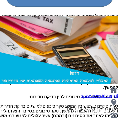
הטמעת מנגנון: ZERO TRUST הנותן אפס אמון ב
להיבטי הצפנת תעבורה והסתרת המידע, שימוש במנגנוני האימות,
הצורך בניהול סיכונים ותיקוף הוא הכרחי נוכח העובדה שגם האיומים, 
הסייבר שלפני עידן הקורונה הם לא בדיוק אותם האתגרים עימם הת
השקיעו הארגונים" ע"פ רוב, בטכנולוגיות הגנה בתוך הארגון הרי שהיו
מהווה יעד לתקיפה והצורך בתיכנון ההגנה חוצה את גבולות הארגון.
אחד מהשלבים הקריטיים לבניית משימות ותוכנית הגנה יעילה הוא שלב מ
שמטרתו לכוון את הקצאת משאבי ההגנה, אבטחה ובחירת בקרות ההגנ
במערכות, תשתיות או אפליקציות קריטיות מוגדרות.
כדי לתקף את האיומים ולהיערך לקראתם, נדרש, בין היתר, ידע מגוו
והגורמים האחראים לבניית תוכנית העבודה והטמעתה בפועל. ידע זה ני
גלויים) והיסטוריית אירועים המופקת ע"י חברות מובילות וגופי מחקר (מ
המופקות גם ע"י מערכות הארגון (כדו
תקיפה וכד').
אלו יאפשרו להנהלה קבל תמונת מצב מתוקפת על טר
החלטתם להמשך. קיימים לא מעט כלים המשלבים מודיעין זה בתהל
להמשך.
www.www.idu.org.il
התלות בין שלב סקר סיכונים לבין בדיקת חדירות:
לעיתים קיים טשטוש בין המושג סקר סיכונים למושגים בדיקת חדירות 
שלמה המלך 37-39 קרית אונו
השלבים ותוכנית העבודה להמשך. ס
קר סיכונים בסייבר הוא תהליך
תכליתו לאתר את הסיכונים (ורמתם) אשר עלולים לפגוע במימוש א